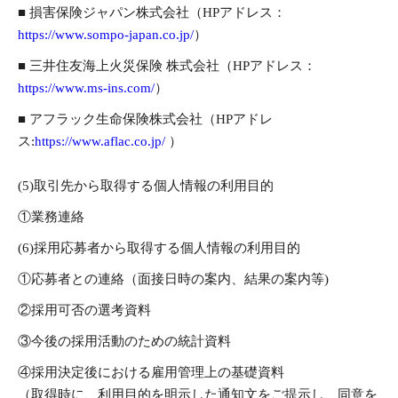
■ 損害保険ジャパン株式会社（HPアドレス：
https://www.sompo-japan.co.jp/
）
■ 三井住友海上火災保険 株式会社（HPアドレス：
https://www.ms-ins.com/
）
■ アフラック生命保険株式会社（HPアドレ
ス:
https://www.aflac.co.jp/
）
(5)取引先から取得する個人情報の利用目的
①業務連絡
(6)採用応募者から取得する個人情報の利用目的
①応募者との連絡（面接日時の案内、結果の案内等)
②採用可否の選考資料
③今後の採用活動のための統計資料
④採用決定後における雇用管理上の基礎資料
（取得時に、利用目的を明示した通知文をご提示し、同意を