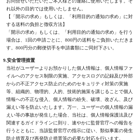
お問合せいただいたご本人様との連絡に使用いたします。そ
れ以外の目的では使用いたしません。
【「開示の求め」もしくは、「利用目的の通知の求め」に対
する送料の負担と徴収方法】
「開示の求め」もしくは、「利用目的の通知の求め」を行う
場合は、1回の申請ごとに、800円の送料をご負担いただきま
す。800円分の郵便切手を申請書類にご同封下さい。
9.安全管理措置
当社がユーザーよりお預かりした個人情報は、個人情報ファ
イルへのアクセス制限の実施、アクセスログの記録及び外部
からの不正アクセス防止のためのセキュリティ対策の実施
等、組織的、物理的、人的、技術的施策を講じることで個人
情報への不正な侵入、個人情報の紛失、破壊、改ざん、及び
漏えい等を防止いたします。万一、ユーザーの個人情報の漏
えい等の事故が発生した場合、当社は、個人情報保護法及び
関連するガイドラインに則り、速やかに監督官庁への報告を
行うとともに、当該監督官庁の指示に従い、類似事案の発生
防止措置及び再発防止措置等の必要な対応を行います。