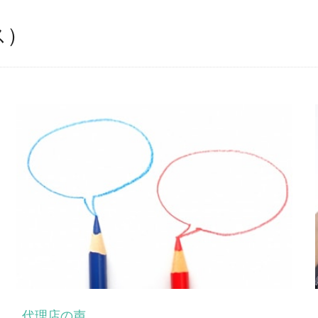
ス）
代理店の声