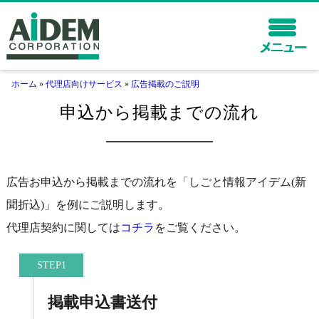
ホーム
»
代理店向けサービス
»
広告掲載のご説明
ホーム
申込から掲載までの流れ
企業向けサービス
代理店向けサービス
会社情報
広告お申込から掲載までの流れを「しごと情報アイデム(新
聞折込)」を例にご説明します。
保険サービス
採用情報
代理店契約に関しては
コチラ
をご覧ください。
STEP1
掲載申込書送付